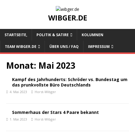
WIBGER.DE
STARTSEITE,
POLITIK & SATIRE
KOLUMNEN
TEAM WIBGER.DE
ÜBER UNS / FAQ
IMPRESSUM
Monat:
Mai 2023
Kampf des Jahrhunderts: Schröder vs. Bundestag um
das prunkvollste Büro Deutschlands
4. Mai 2023
Horst-Wibger
Sommerhaus der Stars 4 Paare bekannt
1. Mai 2023
Horst-Wibger