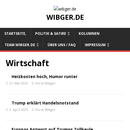
WIBGER.DE
STARTSEITE,
POLITIK & SATIRE
KOLUMNEN
TEAM WIBGER.DE
ÜBER UNS / FAQ
IMPRESSUM
Wirtschaft
Heizkosten hoch, Humor runter
21. Mai 2025
Horst-Wibger
Trump erklärt Handelsnotstand
3. April 2025
Horst-Wibger
Europas Antwort auf Trumps Zollkeule