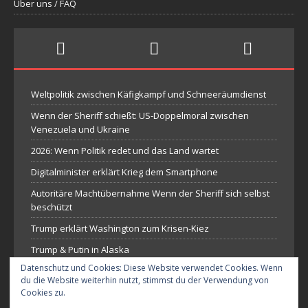
Über uns / FAQ
Weltpolitik zwischen Käfigkampf und Schneeräumdienst
Wenn der Sheriff schießt: US-Doppelmoral zwischen
Venezuela und Ukraine
2026: Wenn Politik redet und das Land wartet
Digitalminister erklärt Krieg dem Smartphone
Autoritäre Machtübernahme Wenn der Sheriff sich selbst
beschützt
Trump erklärt Washington zum Krisen-Kiez
Trump & Putin in Alaska
Datenschutz und Cookies: Diese Website verwendet Cookies. Wenn
Bundestag bestellt jetzt Chatbots
du die Website weiterhin nutzt, stimmst du der Verwendung von
Erst Trallala – dann Trump haut wieder auf Zoll-Drums
Cookies zu.