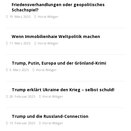
Friedensverhandlungen oder geopolitisches
Schachspiel?
19. März 2025
Horst-Wibger
Wenn Immobilienhaie Weltpolitik machen
17. März 2025
Horst-Wibger
Trump, Putin, Europa und der Grönland-Krimi
5. März 2025
Horst-Wibger
Trump erklärt Ukraine den Krieg – selbst schuld!
28. Februar 2025
Horst-Wibger
Trump und die Russland-Connection
13. Februar 2025
Horst-Wibger