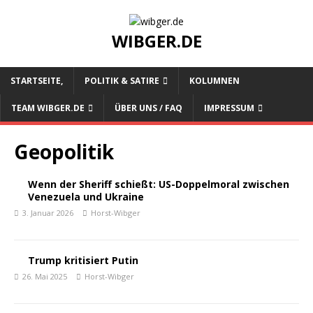
WIBGER.DE
STARTSEITE,
POLITIK & SATIRE
KOLUMNEN
TEAM WIBGER.DE
ÜBER UNS / FAQ
IMPRESSUM
Geopolitik
Wenn der Sheriff schießt: US-Doppelmoral zwischen
Venezuela und Ukraine
3. Januar 2026
Horst-Wibger
Trump kritisiert Putin
26. Mai 2025
Horst-Wibger