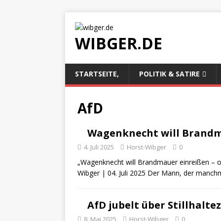
WIBGER.DE
STARTSEITE,
POLITIK & SATIRE
AfD
Wagenknecht will Brand
4. Juli 2025
Horst-Wibger
0
„Wagenknecht will Brandmauer einreißen – o
Wibger | 04. Juli 2025 Der Mann, der manchm
AfD jubelt über Stillhalte
8. Mai 2025
Horst-Wibger
0