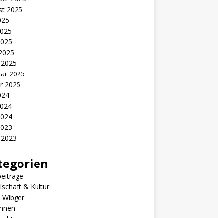
st 2025
2025
2025
2025
 2025
 2025
uar 2025
r 2025
2024
2024
2024
2023
 2023
tegorien
eiträge
lschaft & Kultur
t Wibger
mnen