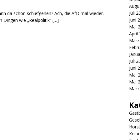
Augu
Juli 
ann da schon schiefgehen? Ach, die AfD mal wieder.
Juni 
n Dingen wie „Realpolitik“
[…]
Mai 
April
März
Febr
Janua
Juli 
Juni 
Mai 
Mai 
März
Ka
Gastb
Gesel
Hors
Kolu