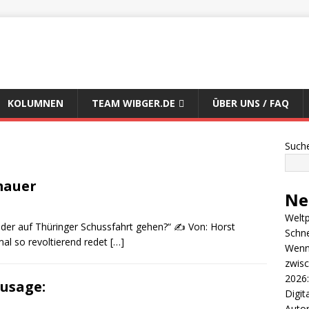
KOLUMNEN
TEAM WIBGER.DE
ÜBER UNS / FAQ
Such
mauer
Ne
Weltp
der auf Thüringer Schussfahrt gehen?“ ✍️ Von: Horst
Schn
al so revoltierend redet
[…]
Wenn 
zwisc
2026:
zusage:
Digit
Autor