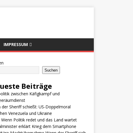
IMPRESSUM
en
Suchen
ueste Beiträge
olitik zwischen Käfigkampf und
eeräumdienst
der Sheriff schießt: US-Doppelmoral
hen Venezuela und Ukraine
 Wenn Politik redet und das Land wartet
alminister erklärt Krieg dem Smartphone
itäre Machtübernahme Wenn der Sheriff sich