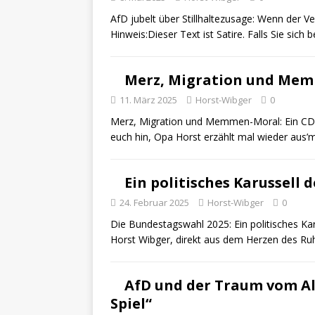
AfD jubelt über Stillhaltezusage: Wenn der V
Hinweis:Dieser Text ist Satire. Falls Sie sich b
Merz, Migration und Me
11. März 2025
Horst-Wibger
0
Merz, Migration und Memmen-Moral: Ein CDU-
euch hin, Opa Horst erzählt mal wieder aus’m
Ein politisches Karussell 
24. Februar 2025
Horst-Wibger
0
Die Bundestagswahl 2025: Ein politisches Karu
Horst Wibger, direkt aus dem Herzen des Ruhr
AfD und der Traum vom Al
Spiel“