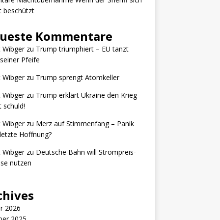
t beschützt
ueste Kommentare
t Wibger
zu
Trump triumphiert – EU tanzt
seiner Pfeife
t Wibger
zu
Trump sprengt Atomkeller
t Wibger
zu
Trump erklärt Ukraine den Krieg –
t schuld!
t Wibger
zu
Merz auf Stimmenfang – Panik
letzte Hoffnung?
t Wibger
zu
Deutsche Bahn will Strompreis-
se nutzen
chives
r 2026
ber 2025