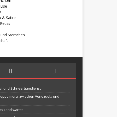
richten
Else
k
ik & Satire
 Reuss
 und Sternchen
chaft
mpf und Schneeräumdienst
-Doppelmoral zwischen Venezuela und
das Land wartet