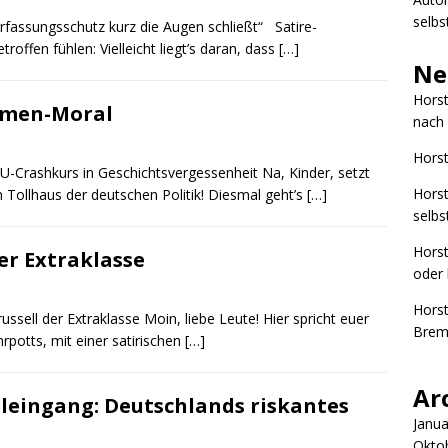
selbs
erfassungsschutz kurz die Augen schließt“ Satire-
etroffen fühlen: Vielleicht liegt’s daran, dass
[…]
Ne
Hors
mmen-Moral
nach 
Hors
Crashkurs in Geschichtsvergessenheit Na, Kinder, setzt
Hors
 Tollhaus der deutschen Politik! Diesmal geht’s
[…]
selbs
Hors
der Extraklasse
oder 
Hors
ssell der Extraklasse Moin, liebe Leute! Hier spricht euer
Brem
potts, mit einer satirischen
[…]
Ar
leingang: Deutschlands riskantes
Janua
Okto