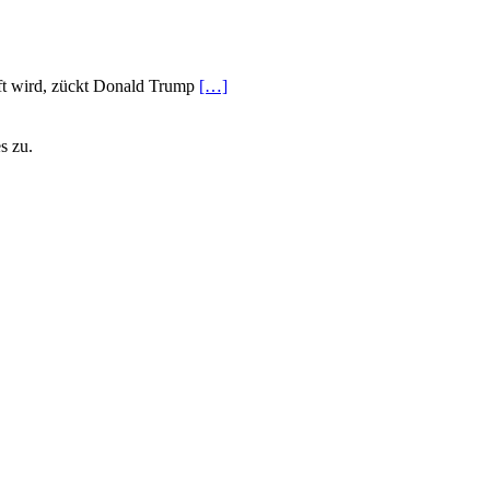
pft wird, zückt Donald Trump
[…]
s zu.