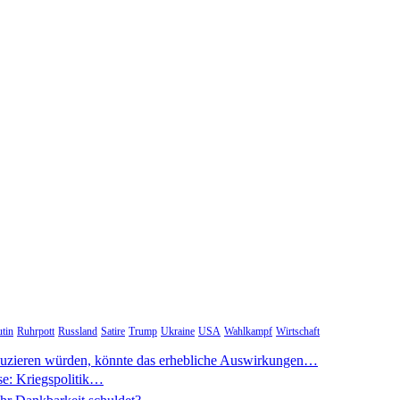
tin
Ruhrpott
Russland
Satire
Trump
Ukraine
USA
Wahlkampf
Wirtschaft
duzieren würden, könnte das erhebliche Auswirkungen…
se: Kriegspolitik…