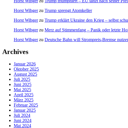
Horst Wibger
zu
Trump triumphiert – EU tanzt nach seiner Pfei
Horst Wibger
zu
Trump sprengt Atomkeller
Horst Wibger
zu
Trump erklärt Ukraine den Krieg – selbst schu
Horst Wibger
zu
Merz auf Stimmenfang – Panik oder letzte Ho
Horst Wibger
zu
Deutsche Bahn will Strompreis-Bremse nutze
Archives
Januar 2026
Oktober 2025
August 2025
Juli 2025
Juni 2025
Mai 2025
April 2025
März 2025
Februar 2025
Januar 2025
Juli 2024
Juni 2024
Mai 2024