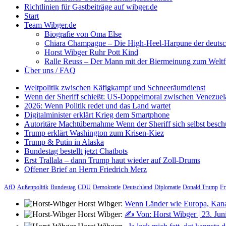
Richtlinien für Gastbeiträge auf wibger.de
Start
Team Wibger.de
Biografie von Oma Else
Chiara Champagne – Die High-Heel-Harpune der deuts
Horst Wibger Ruhr Pott Kind
Ralle Reuss – Der Mann mit der Biermeinung zum Weltf
Über uns / FAQ
Weltpolitik zwischen Käfigkampf und Schneeräumdienst
Wenn der Sheriff schießt: US-Doppelmoral zwischen Venezuel
2026: Wenn Politik redet und das Land wartet
Digitalminister erklärt Krieg dem Smartphone
Autoritäre Machtübernahme Wenn der Sheriff sich selbst besch
Trump erklärt Washington zum Krisen-Kiez
Trump & Putin in Alaska
Bundestag bestellt jetzt Chatbots
Erst Trallala – dann Trump haut wieder auf Zoll-Drums
Offener Brief an Herrn Friedrich Merz
AfD
Außenpolitik
Bundestag
CDU
Demokratie
Deutschland
Diplomatie
Donald Trump
Fr
Horst Wibger:
Wenn Länder wie Europa, Kana
Horst Wibger:
✍️ Von: Horst Wibger | 23. Jun