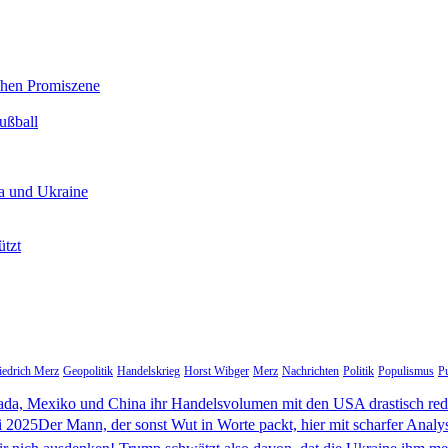
chen Promiszene
ußball
a und Ukraine
ützt
iedrich Merz
Geopolitik
Handelskrieg
Horst Wibger
Merz
Nachrichten
Politik
Populismus
Pu
da, Mexiko und China ihr Handelsvolumen mit den USA drastisch re
i 2025Der Mann, der sonst Wut in Worte packt, hier mit scharfer Analy