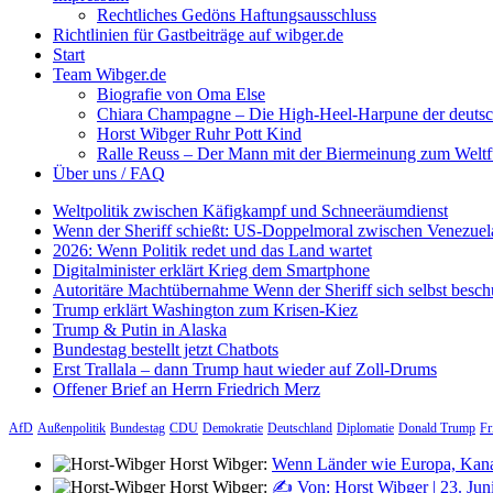
Rechtliches Gedöns Haftungsausschluss
Richtlinien für Gastbeiträge auf wibger.de
Start
Team Wibger.de
Biografie von Oma Else
Chiara Champagne – Die High-Heel-Harpune der deuts
Horst Wibger Ruhr Pott Kind
Ralle Reuss – Der Mann mit der Biermeinung zum Weltf
Über uns / FAQ
Weltpolitik zwischen Käfigkampf und Schneeräumdienst
Wenn der Sheriff schießt: US-Doppelmoral zwischen Venezuel
2026: Wenn Politik redet und das Land wartet
Digitalminister erklärt Krieg dem Smartphone
Autoritäre Machtübernahme Wenn der Sheriff sich selbst besch
Trump erklärt Washington zum Krisen-Kiez
Trump & Putin in Alaska
Bundestag bestellt jetzt Chatbots
Erst Trallala – dann Trump haut wieder auf Zoll-Drums
Offener Brief an Herrn Friedrich Merz
AfD
Außenpolitik
Bundestag
CDU
Demokratie
Deutschland
Diplomatie
Donald Trump
Fr
Horst Wibger:
Wenn Länder wie Europa, Kana
Horst Wibger:
✍️ Von: Horst Wibger | 23. Jun