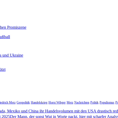
chen Promiszene
ußball
a und Ukraine
ützt
iedrich Merz
Geopolitik
Handelskrieg
Horst Wibger
Merz
Nachrichten
Politik
Populismus
Pu
da, Mexiko und China ihr Handelsvolumen mit den USA drastisch re
i 2025Der Mann, der sonst Wut in Worte packt, hier mit scharfer Analy