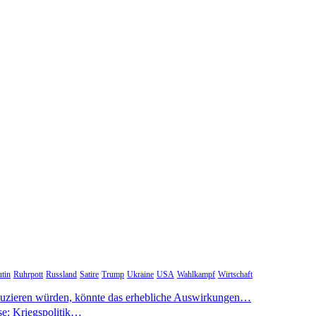
tin
Ruhrpott
Russland
Satire
Trump
Ukraine
USA
Wahlkampf
Wirtschaft
duzieren würden, könnte das erhebliche Auswirkungen…
se: Kriegspolitik…