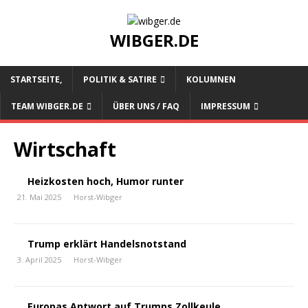
WIBGER.DE
STARTSEITE,
POLITIK & SATIRE
KOLUMNEN
TEAM WIBGER.DE
ÜBER UNS / FAQ
IMPRESSUM
Wirtschaft
Heizkosten hoch, Humor runter
21. Mai 2025
Horst-Wibger
Trump erklärt Handelsnotstand
3. April 2025
Horst-Wibger
Europas Antwort auf Trumps Zollkeule