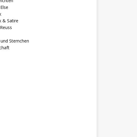
richten
Else
k
ik & Satire
 Reuss
 und Sternchen
chaft