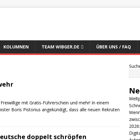
KOLUMNEN
TEAM WIBGER.DE
ÜBER UNS / FAQ
Such
wehr
Ne
Weltp
Freiwillige mit Gratis-Führerschein und mehr! In einem
Schn
nister Boris Pistorius angekündigt, dass alle neuen Rekruten
Wenn 
zwisc
2026:
Digit
eutsche doppelt schröpfen
Autor