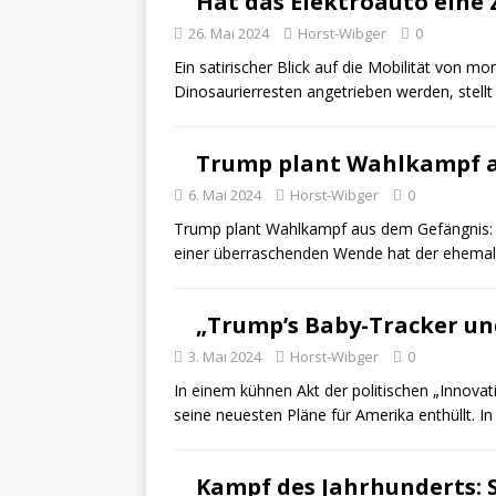
Hat das Elektroauto eine
26. Mai 2024
Horst-Wibger
0
Ein satirischer Blick auf die Mobilität von m
Dinosaurierresten angetrieben werden, stellt
Trump plant Wahlkampf 
6. Mai 2024
Horst-Wibger
0
Trump plant Wahlkampf aus dem Gefängnis: Ein
einer überraschenden Wende hat der ehemal
„Trump’s Baby-Tracker u
3. Mai 2024
Horst-Wibger
0
In einem kühnen Akt der politischen „Innova
seine neuesten Pläne für Amerika enthüllt.
Kampf des Jahrhunderts: 