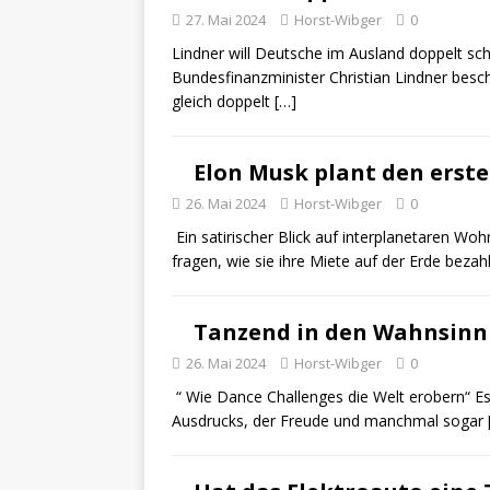
27. Mai 2024
Horst-Wibger
0
Lindner will Deutsche im Ausland doppelt sc
Bundesfinanzminister Christian Lindner besc
gleich doppelt
[…]
Elon Musk plant den ers
26. Mai 2024
Horst-Wibger
0
Ein satirischer Blick auf interplanetaren Woh
fragen, wie sie ihre Miete auf der Erde bezah
Tanzend in den Wahnsinn
26. Mai 2024
Horst-Wibger
0
“ Wie Dance Challenges die Welt erobern“ Es
Ausdrucks, der Freude und manchmal sogar