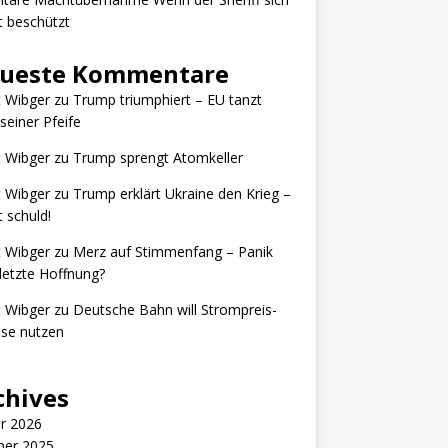
t beschützt
ueste Kommentare
t Wibger
zu
Trump triumphiert – EU tanzt
seiner Pfeife
t Wibger
zu
Trump sprengt Atomkeller
t Wibger
zu
Trump erklärt Ukraine den Krieg –
t schuld!
t Wibger
zu
Merz auf Stimmenfang – Panik
letzte Hoffnung?
t Wibger
zu
Deutsche Bahn will Strompreis-
se nutzen
chives
r 2026
ber 2025