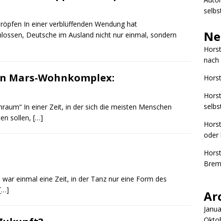
selbs
hröpfen In einer verblüffenden Wendung hat
Ne
hlossen, Deutsche im Ausland nicht nur einmal, sondern
Hors
nach 
ten Mars-Wohnkomplex:
Hors
Hors
selbs
nraum“ In einer Zeit, in der sich die meisten Menschen
len sollen,
[…]
Hors
oder 
Hors
Brem
 war einmal eine Zeit, in der Tanz nur eine Form des
[…]
Ar
Janua
Okto