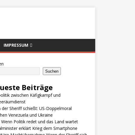
IMPRESSUM
en
Suchen
ueste Beiträge
olitik zwischen Käfigkampf und
eeräumdienst
der Sheriff schießt: US-Doppelmoral
hen Venezuela und Ukraine
 Wenn Politik redet und das Land wartet
alminister erklärt Krieg dem Smartphone
itäre Machtübernahme Wenn der Sheriff sich