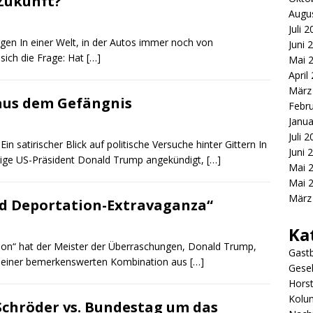
 Zukunft?
Augu
Juli 
orgen In einer Welt, in der Autos immer noch von
Juni 
 sich die Frage: Hat
[…]
Mai 
April
März
aus dem Gefängnis
Febr
Janua
Juli 
 satirischer Blick auf politische Versuche hinter Gittern In
Juni 
ige US-Präsident Donald Trump angekündigt,
[…]
Mai 
Mai 
März
nd Deportation-Extravaganza“
Ka
tion“ hat der Meister der Überraschungen, Donald Trump,
Gastb
 In einer bemerkenswerten Kombination aus
[…]
Gesel
Hors
Kolu
Schröder vs. Bundestag um das