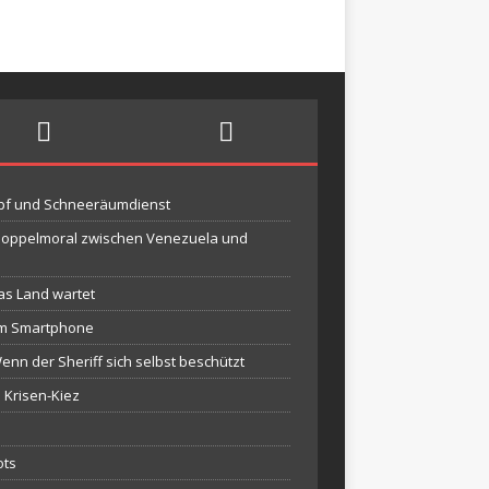
mpf und Schneeräumdienst
-Doppelmoral zwischen Venezuela und
das Land wartet
dem Smartphone
n der Sheriff sich selbst beschützt
 Krisen-Kiez
ots