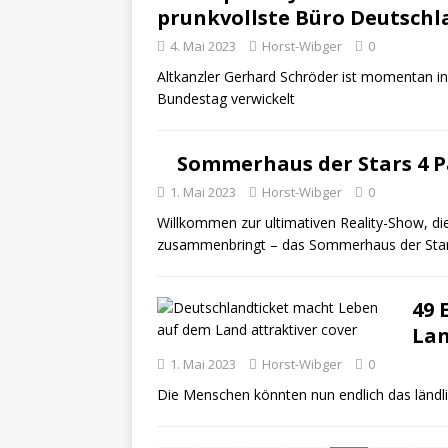
prunkvollste Büro Deutschl
4. Mai 2023
Horst-Wibger
0
Altkanzler Gerhard Schröder ist momentan in
Bundestag verwickelt
Sommerhaus der Stars 4 
1. Mai 2023
Horst-Wibger
0
Willkommen zur ultimativen Reality-Show, d
zusammenbringt – das Sommerhaus der Stars!
49 
Lan
1. Mai 2023
Horst-Wibger
0
Die Menschen könnten nun endlich das ländl