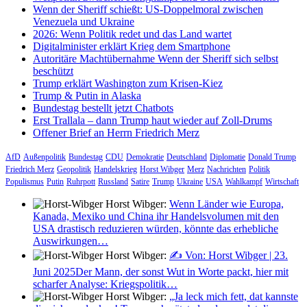
Wenn der Sheriff schießt: US-Doppelmoral zwischen
Venezuela und Ukraine
2026: Wenn Politik redet und das Land wartet
Digitalminister erklärt Krieg dem Smartphone
Autoritäre Machtübernahme Wenn der Sheriff sich selbst
beschützt
Trump erklärt Washington zum Krisen-Kiez
Trump & Putin in Alaska
Bundestag bestellt jetzt Chatbots
Erst Trallala – dann Trump haut wieder auf Zoll-Drums
Offener Brief an Herrn Friedrich Merz
AfD
Außenpolitik
Bundestag
CDU
Demokratie
Deutschland
Diplomatie
Donald Trump
Friedrich Merz
Geopolitik
Handelskrieg
Horst Wibger
Merz
Nachrichten
Politik
Populismus
Putin
Ruhrpott
Russland
Satire
Trump
Ukraine
USA
Wahlkampf
Wirtschaft
Horst Wibger:
Wenn Länder wie Europa,
Kanada, Mexiko und China ihr Handelsvolumen mit den
USA drastisch reduzieren würden, könnte das erhebliche
Auswirkungen…
Horst Wibger:
✍️ Von: Horst Wibger | 23.
Juni 2025Der Mann, der sonst Wut in Worte packt, hier mit
scharfer Analyse: Kriegspolitik…
Horst Wibger:
„Ja leck mich fett, dat kannste