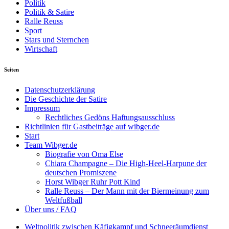
Politik
Politik & Satire
Ralle Reuss
Sport
Stars und Sternchen
Wirtschaft
Seiten
Datenschutzerklärung
Die Geschichte der Satire
Impressum
Rechtliches Gedöns Haftungsausschluss
Richtlinien für Gastbeiträge auf wibger.de
Start
Team Wibger.de
Biografie von Oma Else
Chiara Champagne – Die High-Heel-Harpune der
deutschen Promiszene
Horst Wibger Ruhr Pott Kind
Ralle Reuss – Der Mann mit der Biermeinung zum
Weltfußball
Über uns / FAQ
Weltpolitik zwischen Käfigkampf und Schneeräumdienst