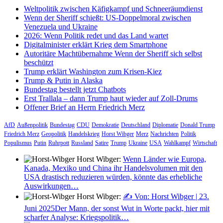
Weltpolitik zwischen Käfigkampf und Schneeräumdienst
Wenn der Sheriff schießt: US-Doppelmoral zwischen
Venezuela und Ukraine
2026: Wenn Politik redet und das Land wartet
Digitalminister erklärt Krieg dem Smartphone
Autoritäre Machtübernahme Wenn der Sheriff sich selbst
beschützt
Trump erklärt Washington zum Krisen-Kiez
Trump & Putin in Alaska
Bundestag bestellt jetzt Chatbots
Erst Trallala – dann Trump haut wieder auf Zoll-Drums
Offener Brief an Herrn Friedrich Merz
AfD
Außenpolitik
Bundestag
CDU
Demokratie
Deutschland
Diplomatie
Donald Trump
Friedrich Merz
Geopolitik
Handelskrieg
Horst Wibger
Merz
Nachrichten
Politik
Populismus
Putin
Ruhrpott
Russland
Satire
Trump
Ukraine
USA
Wahlkampf
Wirtschaft
Horst Wibger:
Wenn Länder wie Europa,
Kanada, Mexiko und China ihr Handelsvolumen mit den
USA drastisch reduzieren würden, könnte das erhebliche
Auswirkungen…
Horst Wibger:
✍️ Von: Horst Wibger | 23.
Juni 2025Der Mann, der sonst Wut in Worte packt, hier mit
scharfer Analyse: Kriegspolitik…