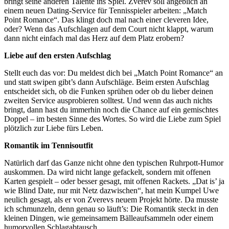
bringt seine anderen Talente ins Spiel. Zverev soll angeblich an
einem neuen Dating-Service für Tennisspieler arbeiten: „Match
Point Romance“. Das klingt doch mal nach einer cleveren Idee,
oder? Wenn das Aufschlagen auf dem Court nicht klappt, warum
dann nicht einfach mal das Herz auf dem Platz erobern?
Liebe auf den ersten Aufschlag
Stellt euch das vor: Du meldest dich bei „Match Point Romance“ an
und statt swipen gibt’s dann Aufschläge. Beim ersten Aufschlag
entscheidet sich, ob die Funken sprühen oder ob du lieber deinen
zweiten Service ausprobieren solltest. Und wenn das auch nichts
bringt, dann hast du immerhin noch die Chance auf ein gemischtes
Doppel – im besten Sinne des Wortes. So wird die Liebe zum Spiel
plötzlich zur Liebe fürs Leben.
Romantik im Tennisoutfit
Natürlich darf das Ganze nicht ohne den typischen Ruhrpott-Humor
auskommen. Da wird nicht lange gefackelt, sondern mit offenen
Karten gespielt – oder besser gesagt, mit offenen Rackets. „Dat is’ ja
wie Blind Date, nur mit Netz dazwischen“, hat mein Kumpel Uwe
neulich gesagt, als er von Zverevs neuem Projekt hörte. Da musste
ich schmunzeln, denn genau so läuft’s: Die Romantik steckt in den
kleinen Dingen, wie gemeinsamem Bälleaufsammeln oder einem
humorvollen Schlagabtausch.