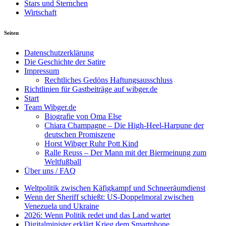
Stars und Sternchen
Wirtschaft
Seiten
Datenschutzerklärung
Die Geschichte der Satire
Impressum
Rechtliches Gedöns Haftungsausschluss
Richtlinien für Gastbeiträge auf wibger.de
Start
Team Wibger.de
Biografie von Oma Else
Chiara Champagne – Die High-Heel-Harpune der
deutschen Promiszene
Horst Wibger Ruhr Pott Kind
Ralle Reuss – Der Mann mit der Biermeinung zum
Weltfußball
Über uns / FAQ
Weltpolitik zwischen Käfigkampf und Schneeräumdienst
Wenn der Sheriff schießt: US-Doppelmoral zwischen
Venezuela und Ukraine
2026: Wenn Politik redet und das Land wartet
Digitalminister erklärt Krieg dem Smartphone