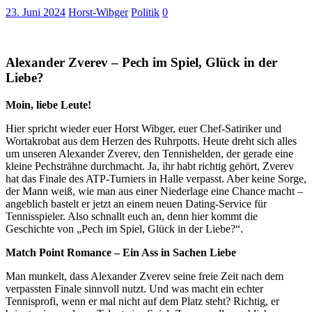
23. Juni 2024
Horst-Wibger
Politik
0
Alexander Zverev – Pech im Spiel, Glück in der
Liebe?
Moin, liebe Leute!
Hier spricht wieder euer Horst Wibger, euer Chef-Satiriker und
Wortakrobat aus dem Herzen des Ruhrpotts. Heute dreht sich alles
um unseren Alexander Zverev, den Tennishelden, der gerade eine
kleine Pechsträhne durchmacht. Ja, ihr habt richtig gehört, Zverev
hat das Finale des ATP-Turniers in Halle verpasst. Aber keine Sorge,
der Mann weiß, wie man aus einer Niederlage eine Chance macht –
angeblich bastelt er jetzt an einem neuen Dating-Service für
Tennisspieler. Also schnallt euch an, denn hier kommt die
Geschichte von „Pech im Spiel, Glück in der Liebe?“.
Match Point Romance – Ein Ass in Sachen Liebe
Man munkelt, dass Alexander Zverev seine freie Zeit nach dem
verpassten Finale sinnvoll nutzt. Und was macht ein echter
Tennisprofi, wenn er mal nicht auf dem Platz steht? Richtig, er