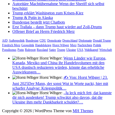
Autoritäre Machtübernahme Wenn der Sheriff sich selbst
beschützt
Trump erklärt Washington zum Krisen-Kiez
Trump & Putin in Alaska
Bundestag bestellt jetzt Chatbots
Erst Trallala – dann Trump haut wieder auf Zoll-Drums
Offener Brief an Herrn Friedrich Merz
AfD
Außenpolitik
Bundestag
CDU
Demokratie
Deutschland
Diplomatie
Donald Trump
Friedrich Merz
Geopolitik
Handelskrieg
Horst Wibger
Merz
Nachrichten
Politik
Populismus
Putin
Ruhrpott
Russland
Satire
Trump
Ukraine
USA
Wahlkampf
Wirtschaft
Horst Wibger:
Wenn Länder wie Europa,
Kanada, Mexiko und China ihr Handelsvolumen mit den
USA drastisch reduzieren würden, könnte das erhebliche
Auswirkungen…
Horst Wibger:
✍️ Von: Horst Wibger | 23.
Juni 2025Der Mann, der sonst Wut in Worte packt, hier mit
scharfer Analyse: Kriegspolitik…
Horst Wibger:
„Ja leck mich fett, dat kannste
dir nich ausdenken! Trump schwätzt also davon, dat die
Ukraine ihm mehr Dankbarkeit schuldet?…
Copyright © 2026 | WordPress Theme von
MH Themes