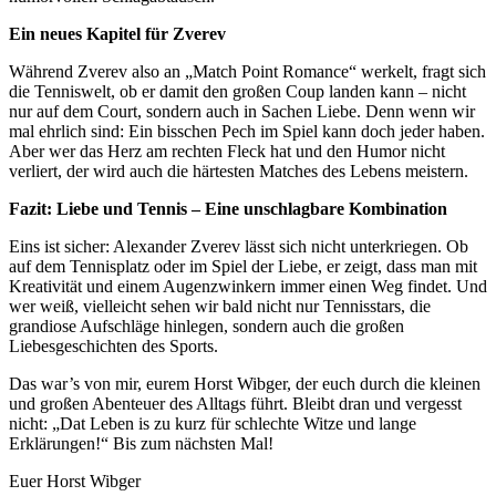
Ein neues Kapitel für Zverev
Während Zverev also an „Match Point Romance“ werkelt, fragt sich
die Tenniswelt, ob er damit den großen Coup landen kann – nicht
nur auf dem Court, sondern auch in Sachen Liebe. Denn wenn wir
mal ehrlich sind: Ein bisschen Pech im Spiel kann doch jeder haben.
Aber wer das Herz am rechten Fleck hat und den Humor nicht
verliert, der wird auch die härtesten Matches des Lebens meistern.
Fazit: Liebe und Tennis – Eine unschlagbare Kombination
Eins ist sicher: Alexander Zverev lässt sich nicht unterkriegen. Ob
auf dem Tennisplatz oder im Spiel der Liebe, er zeigt, dass man mit
Kreativität und einem Augenzwinkern immer einen Weg findet. Und
wer weiß, vielleicht sehen wir bald nicht nur Tennisstars, die
grandiose Aufschläge hinlegen, sondern auch die großen
Liebesgeschichten des Sports.
Das war’s von mir, eurem Horst Wibger, der euch durch die kleinen
und großen Abenteuer des Alltags führt. Bleibt dran und vergesst
nicht: „Dat Leben is zu kurz für schlechte Witze und lange
Erklärungen!“ Bis zum nächsten Mal!
Euer Horst Wibger