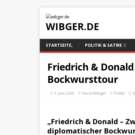
WIBGER.DE
STARTSEITE,
POLITIK & SATIRE
Friedrich & Donald
Bockwursttour
5. Juni 2025
Horst-Wibger
Politik
0
„Friedrich & Donald – Z
diplomatischer Bockwur