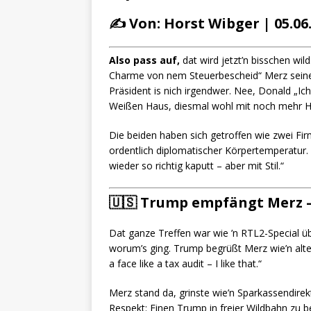
✍️ Von: Horst Wibger | 05.06
Also pass auf,
dat wird jetzt’n bisschen wil
Charme von nem Steuerbescheid“ Merz seine
Präsident is nich irgendwer. Nee, Donald „Ic
Weißen Haus, diesmal wohl mit noch mehr Ha
Die beiden haben sich getroffen wie zwei Fi
ordentlich diplomatischer Körpertemperatur. 
wieder so richtig kaputt – aber mit Stil.“
🇺🇸
Trump empfängt Merz 
Dat ganze Treffen war wie ’n RTL2-Special üb
worum’s ging. Trump begrüßt Merz wie’n alten
a face like a tax audit – I like that.“
Merz stand da, grinste wie’n Sparkassendirekt
Respekt: Einen Trump in freier Wildbahn zu b