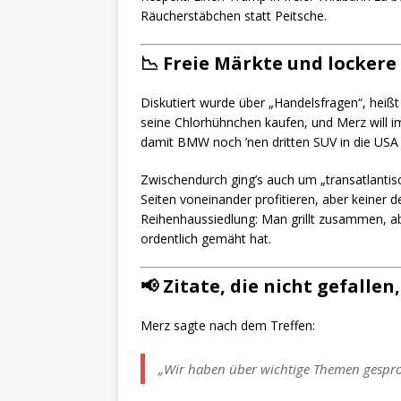
Räucherstäbchen statt Peitsche.
📉
Freie Märkte und lockere
Diskutiert wurde über „Handelsfragen“, heißt 
seine Chlorhühnchen kaufen, und Merz will
damit BMW noch ’nen dritten SUV in die USA s
Zwischendurch ging’s auch um „transatlantis
Seiten voneinander profitieren, aber keiner 
Reihenhaussiedlung: Man grillt zusammen, ab
ordentlich gemäht hat.
📢
Zitate, die nicht gefallen
Merz sagte nach dem Treffen:
„Wir haben über wichtige Themen gesproc