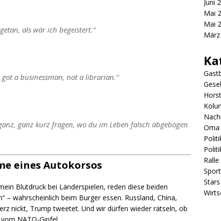
Juni 
Mai 
Mai 
etan, als wär ich begeistert.“
März
Ka
Gastb
 got a businessman, not a librarian.“
Gesel
Hors
Kolu
Nach
 ganz, ganz kurz fragen, wo du im Leben falsch abgebogen
Oma 
Politi
Polit
Ralle
me eines Autokorsos
Sport
Stars
 mein Blutdruck bei Länderspielen, reden diese beiden
Wirts
“ – wahrscheinlich beim Burger essen. Russland, China,
erz nickt, Trump tweetet. Und wir dürfen wieder rätseln, ob
r vom NATO-Gipfel.