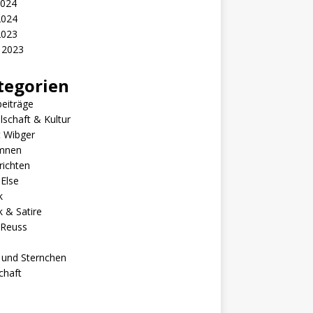
2024
2024
2023
 2023
tegorien
eiträge
lschaft & Kultur
t Wibger
mnen
richten
Else
k
ik & Satire
 Reuss
 und Sternchen
chaft