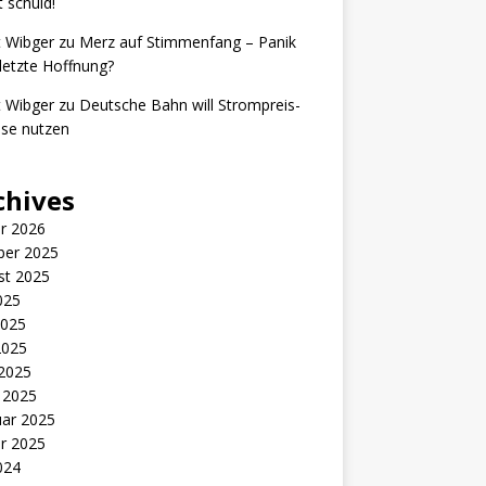
t schuld!
t Wibger
zu
Merz auf Stimmenfang – Panik
letzte Hoffnung?
t Wibger
zu
Deutsche Bahn will Strompreis-
se nutzen
chives
r 2026
ber 2025
st 2025
2025
2025
2025
 2025
 2025
uar 2025
r 2025
2024