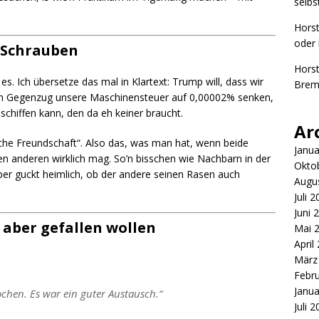
selbs
Hors
oder 
 Schrauben
Hors
es. Ich übersetze das mal in Klartext: Trump will, dass wir
Brem
 im Gegenzug unsere Maschinensteuer auf 0,00002% senken,
chiffen kann, den da eh keiner braucht.
Ar
che Freundschaft“. Also das, was man hat, wenn beide
Janua
den anderen wirklich mag. So’n bisschen wie Nachbarn in der
Okto
er guckt heimlich, ob der andere seinen Rasen auch
Augu
Juli 
Juni 
, aber gefallen wollen
Mai 
April
März
Febr
Janua
hen. Es war ein guter Austausch.“
Juli 