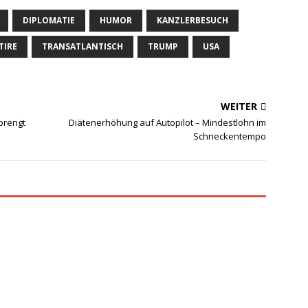
DIPLOMATIE
HUMOR
KANZLERBESUCH
TIRE
TRANSATLANTISCH
TRUMP
USA
WEITER
prengt
Diätenerhöhung auf Autopilot – Mindestlohn im
Schneckentempo