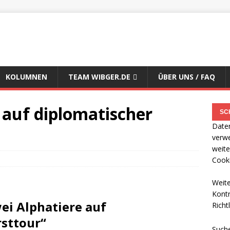
KOLUMNEN
TEAM WIBGER.DE
ÜBER UNS / FAQ
 auf diplomatischer
Daten
verwe
weite
Cooki
Weite
Kontr
wei Alphatiere auf
Richtl
sttour“
Such