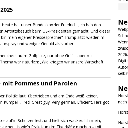
.2025
Ne
d. Heute hat unser Bundeskanzler Friedrich „Ich hab den
Weltp
n Antrittsbesuch beim US-Präsidenten gemacht. Und dieser
Schn
h bin mein eigener Pressesprecher“ Trump sitzt wieder im
Wenn 
arspray und weniger Geduld als vorher.
zwisc
2026:
rmenchefs aufm Golfplatz, nur ohne Golf – aber mit
Digit
Thema war natürlich: „Wie kriegen wir unsere Wirtschaft
Autor
selbs
– mit Pommes und Parolen
Ne
Hors
er Politik: laut, übertrieben und am Ende weiß keiner,
nach 
 Kumpel: „Fred! Great guy! Very german. Efficient. He’s got
Hors
or auf’m Schützenfest, und hielt sich wacker. Ich mein,
Hors
esuchen, is wie’n Praktikum im Tigerkäfig machen – mit