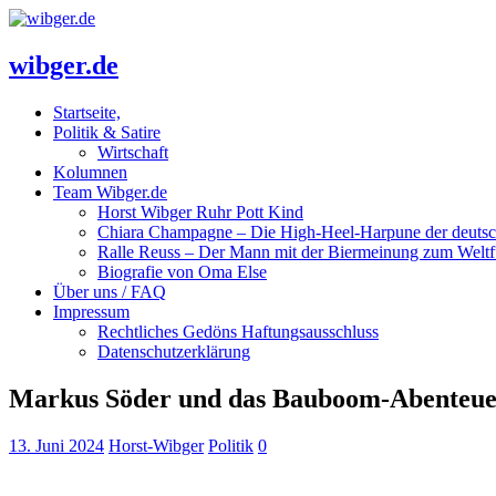
wibger.de
Startseite,
Politik & Satire
Wirtschaft
Kolumnen
Team Wibger.de
Horst Wibger Ruhr Pott Kind
Chiara Champagne – Die High-Heel-Harpune der deuts
Ralle Reuss – Der Mann mit der Biermeinung zum Weltf
Biografie von Oma Else
Über uns / FAQ
Impressum
Rechtliches Gedöns Haftungsausschluss
Datenschutzerklärung
Markus Söder und das Bauboom-Abenteu
13. Juni 2024
Horst-Wibger
Politik
0