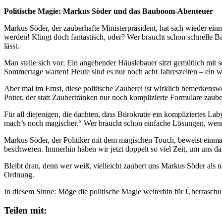
Politische Magie: Markus Söder und das Bauboom-Abenteuer
Markus Söder, der zauberhafte Ministerpräsident, hat sich wieder einm
werden! Klingt doch fantastisch, oder? Wer braucht schon schnelle 
lässt.
Man stelle sich vor: Ein angehender Häuslebauer sitzt gemütlich mit
Sommertage warten! Heute sind es nur noch acht Jahreszeiten – ein 
Aber mal im Ernst, diese politische Zauberei ist wirklich bemerkensw
Potter, der statt Zaubertränken nur noch komplizierte Formulare zaube
Für all diejenigen, die dachten, dass Bürokratie ein kompliziertes La
mach’s noch magischer.“ Wer braucht schon einfache Lösungen, wen
Markus Söder, der Politiker mit dem magischen Touch, beweist einmal me
beschweren. Immerhin haben wir jetzt doppelt so viel Zeit, um uns dar
Bleibt dran, denn wer weiß, vielleicht zaubert uns Markus Söder als näc
Ordnung.
In diesem Sinne: Möge die politische Magie weiterhin für Überrasc
Teilen mit: