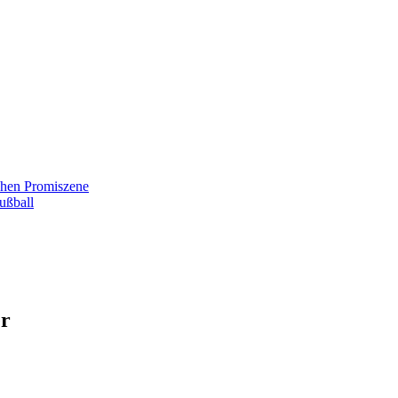
chen Promiszene
ußball
er