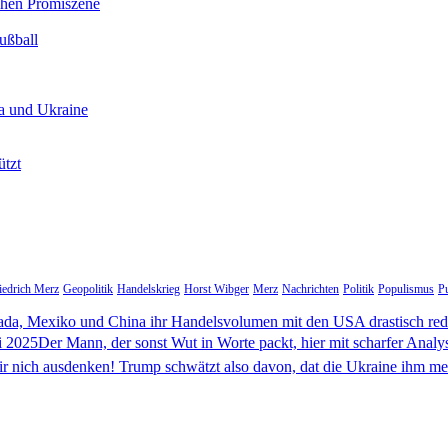
chen Promiszene
ußball
a und Ukraine
ützt
iedrich Merz
Geopolitik
Handelskrieg
Horst Wibger
Merz
Nachrichten
Politik
Populismus
Pu
da, Mexiko und China ihr Handelsvolumen mit den USA drastisch re
i 2025Der Mann, der sonst Wut in Worte packt, hier mit scharfer Analy
e dir nich ausdenken! Trump schwätzt also davon, dat die Ukraine ihm 