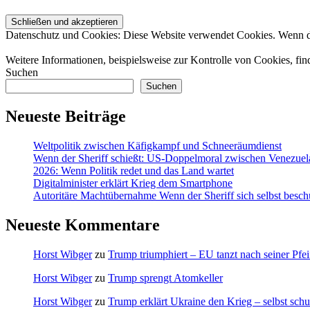
Datenschutz und Cookies: Diese Website verwendet Cookies. Wenn du
Weitere Informationen, beispielsweise zur Kontrolle von Cookies, fin
Suchen
Suchen
Neueste Beiträge
Weltpolitik zwischen Käfigkampf und Schneeräumdienst
Wenn der Sheriff schießt: US-Doppelmoral zwischen Venezuel
2026: Wenn Politik redet und das Land wartet
Digitalminister erklärt Krieg dem Smartphone
Autoritäre Machtübernahme Wenn der Sheriff sich selbst besch
Neueste Kommentare
Horst Wibger
zu
Trump triumphiert – EU tanzt nach seiner Pfei
Horst Wibger
zu
Trump sprengt Atomkeller
Horst Wibger
zu
Trump erklärt Ukraine den Krieg – selbst schu