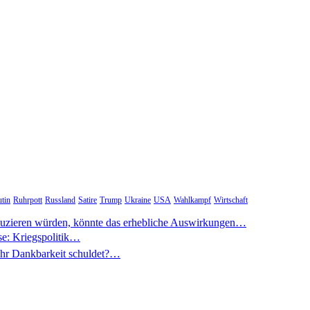
tin
Ruhrpott
Russland
Satire
Trump
Ukraine
USA
Wahlkampf
Wirtschaft
duzieren würden, könnte das erhebliche Auswirkungen…
se: Kriegspolitik…
mehr Dankbarkeit schuldet?…