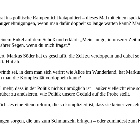
al ins politische Rampenlicht katapultiert – dieses Mal mit einem spek
Baugenehmigungen, wenn man dafür doppelt so lange warten kann? Mark
 seinem Enkel auf dem Schoß und erklärt: „Mein Junge, in unserer Zei
wahrer Segen, wenn du mich fragst.“
ert. Markus Söder hat es geschafft, die Zeit zu verdoppeln und dabei so
rt. Hut ab!
byrinth sei, in dem man sich verirrt wie Alice im Wunderland, hat Mark
n man die Komplexität verdoppeln kann?
hr, dass in der Politik nichts unmöglich ist – außer vielleicht eine sc
über zu amüsieren, wie Politik unsere Geduld auf die Probe stellt.
hstes eine Steuerreform, die so kompliziert ist, dass sie keiner versteh
hungen sorgen, die uns zum Schmunzeln bringen – oder zumindest zum K