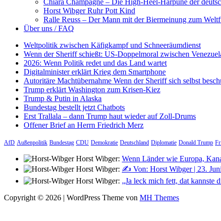
Chiara Champagne – Die High-Heel-Harpune der deuts
Horst Wibger Ruhr Pott Kind
Ralle Reuss – Der Mann mit der Biermeinung zum Weltf
Über uns / FAQ
Weltpolitik zwischen Käfigkampf und Schneeräumdienst
Wenn der Sheriff schießt: US-Doppelmoral zwischen Venezuel
2026: Wenn Politik redet und das Land wartet
Digitalminister erklärt Krieg dem Smartphone
Autoritäre Machtübernahme Wenn der Sheriff sich selbst besch
Trump erklärt Washington zum Krisen-Kiez
Trump & Putin in Alaska
Bundestag bestellt jetzt Chatbots
Erst Trallala – dann Trump haut wieder auf Zoll-Drums
Offener Brief an Herrn Friedrich Merz
AfD
Außenpolitik
Bundestag
CDU
Demokratie
Deutschland
Diplomatie
Donald Trump
Fr
Horst Wibger:
Wenn Länder wie Europa, Kana
Horst Wibger:
✍️ Von: Horst Wibger | 23. Jun
Horst Wibger:
„Ja leck mich fett, dat kannst
Copyright © 2026 | WordPress Theme von
MH Themes