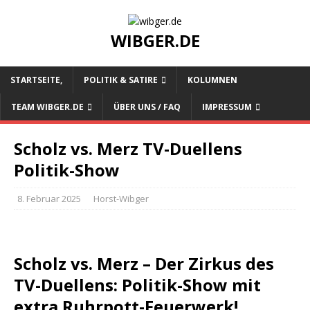
WIBGER.DE
STARTSEITE,
POLITIK & SATIRE
KOLUMNEN
TEAM WIBGER.DE
ÜBER UNS / FAQ
IMPRESSUM
Scholz vs. Merz TV-Duellens
Politik-Show
8. Februar 2025
Horst-Wibger
Scholz vs. Merz – Der Zirkus des
TV-Duellens: Politik-Show mit
extra Ruhrpott-Feuerwerk!