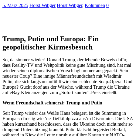
5. März 2025
Horst-Wibger
Horst Wibger
,
Kolumnen
0
Trump, Putin und Europa: Ein
geopolitischer Kirmesbesuch
So, da simmer wieder! Donald Trump, der lebende Beweis dafür,
dass Reality-TV und Weltpolitik keine gute Mischung sind, hat mal
wieder seinen diplomatischen Vorschlaghammer ausgepackt. Sein
neuester Coup? Eine innige Männerfreundschaft mit Wladimir
Putin, die sich langsam anfühlt wie eine schlechte Soap-Opera. Und
Europa? Guckt doof aus der Wäsche, während Trump die Ukraine
auf eBay Kleinanzeigen zum „Sofort kaufen“-Preis einstellt.
Wenn Freundschaft schmerzt: Trump und Putin
Seit Trump wieder das Weiße Haus belagert, ist die Stimmung in
Europa so frostig wie ’ne Tiefkühlpizza aus’m Discounter. Die USA
haben kurzerhand beschlossen, dass die Ukraine doch nicht mehr so
dringend Unterstützung braucht. Putin klatscht begeistert Beifall,
während in Kiew die Leute unruhig auf ihre Karten zur NATO-