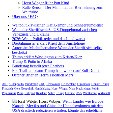
Horst Wibger Ruhr Pott Kind
Ralle Reuss – Der Mann mit der Biermeinung zum
Weltfußball
Über uns / FAQ
Weltpolitik zwischen Käfigkampf und Schneeräumdienst
Wenn der Sheriff schießt: US-Doppelmoral zwischen
Venezuela und Ukraine
2026: Wenn Politik redet und das Land wartet
Digitalminister erklärt Krieg dem Smartphone
Autoritäre Machtübernahme Wenn der Sheriff sich selbst
beschützt
Trump erklärt Washington zum Krisen-Kiez
Trump & Putin in Alaska
Bundestag bestellt jetzt Chatbots
Erst Trallala – dann Trump haut wieder auf Zoll-Drums
Offener Brief an Herrn Friedrich Merz
AfD
Außenpolitik
Bundestag
CDU
Demokratie
Deutschland
Diplomatie
Donald Trump
Friedrich Merz
Geopolitik
Handelskrieg
Horst Wibger
Merz
Nachrichten
Politik
Populismus
Putin
Ruhrpott
Russland
Satire
Trump
Ukraine
USA
Wahlkampf
Wirtschaft
Horst Wibger:
Wenn Länder wie Europa,
Kanada, Mexiko und China ihr Handelsvolumen mit den
USA drastisch reduzieren würden, könnte das erhebliche