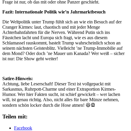
Frage ist nur, ob das mit oder ohne Panzer geschieht.
Fazit: Internationale Politik wie’n Jahrmarktbesuch
Die Weltpolitik unter Trump fühlt sich an wie ein Besuch auf der
Cranger Kirmes: laut, chaotisch und mit jeder Menge
Achterbahnfahrten für die Nerven. Während Putin sich ins
Fäustchen lacht und Europa sich fragt, wie es aus diesem
Schlamassel rauskommt, bastelt Trump wahrscheinlich schon an
seinem nächsten Geistesblitz. Vielleicht ’ne Trump-Immobilie auf
dem Mond? Oder doch ’ne Mauer um Kanada? Wer weiß – sicher
ist nur: Die Show geht weiter!
Satire-Hinweis:
Achtung, liebe Leserschaft! Dieser Text ist vollgepackt mit
Sarkasmus, Ruhrpott-Charme und einer Extraportion Kirmes-
Humor. Wer hier Fakten sucht, ist schief gewickelt – wer lachen
will, ist genau richtig. Also, nicht alles für bare Münze nehmen,
sondern schön locker durch die Hose atmen! 😆🎡
Teilen mit:
Facebook