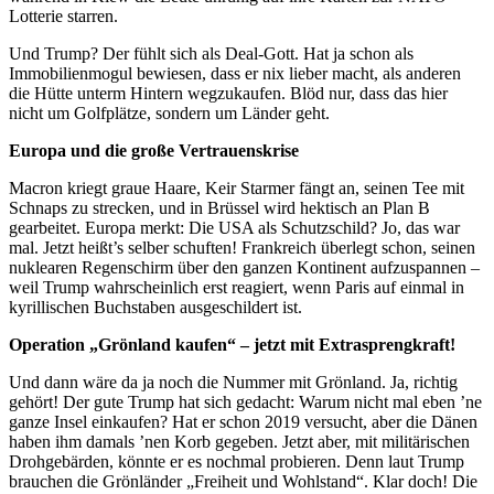
Lotterie starren.
Und Trump? Der fühlt sich als Deal-Gott. Hat ja schon als
Immobilienmogul bewiesen, dass er nix lieber macht, als anderen
die Hütte unterm Hintern wegzukaufen. Blöd nur, dass das hier
nicht um Golfplätze, sondern um Länder geht.
Europa und die große Vertrauenskrise
Macron kriegt graue Haare, Keir Starmer fängt an, seinen Tee mit
Schnaps zu strecken, und in Brüssel wird hektisch an Plan B
gearbeitet. Europa merkt: Die USA als Schutzschild? Jo, das war
mal. Jetzt heißt’s selber schuften! Frankreich überlegt schon, seinen
nuklearen Regenschirm über den ganzen Kontinent aufzuspannen –
weil Trump wahrscheinlich erst reagiert, wenn Paris auf einmal in
kyrillischen Buchstaben ausgeschildert ist.
Operation „Grönland kaufen“ – jetzt mit Extrasprengkraft!
Und dann wäre da ja noch die Nummer mit Grönland. Ja, richtig
gehört! Der gute Trump hat sich gedacht: Warum nicht mal eben ’ne
ganze Insel einkaufen? Hat er schon 2019 versucht, aber die Dänen
haben ihm damals ’nen Korb gegeben. Jetzt aber, mit militärischen
Drohgebärden, könnte er es nochmal probieren. Denn laut Trump
brauchen die Grönländer „Freiheit und Wohlstand“. Klar doch! Die